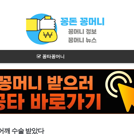
꽁타꽁머니
어깨 수술 받았다