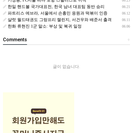
기성용, FC서울 떠나 포항 스틸러스로 이적
06.25
한일 핸드볼 국가대표전, 한국 남녀 대표팀 동반 승리
06.21
파트리스 에브라, 서울에서 손흥민 응원과 떡볶이 인증
06.12
샬럿 월드태권도 그랑프리 챌린지, 서건우와 배준서 출격
06.11
한화 류현진 1군 말소: 부상 및 복귀 일정
06.06
Comments
+
글이 없습니다.