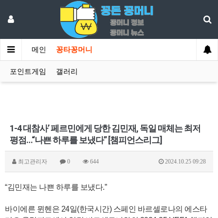
메인
꽁타꽁머니
포인트게임
갤러리
1-4 대참사’ 페르민에게 당한 김민재, 독일 매체는 최저
평점…“나쁜 하루를 보냈다” [챔피언스리그]
최고관리자
0
644
2024.10.25 09:28
“김민재는 나쁜 하루를 보냈다.”
바이에른 뮌헨은 24일(한국시간) 스페인 바르셀로나의 에스타