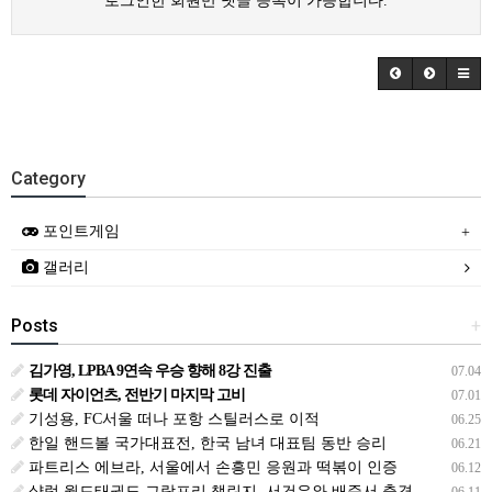
로그인한 회원만 댓글 등록이 가능합니다.
Category
포인트게임
갤러리
Posts
+
김가영, LPBA 9연속 우승 향해 8강 진출
07.04
롯데 자이언츠, 전반기 마지막 고비
07.01
기성용, FC서울 떠나 포항 스틸러스로 이적
06.25
한일 핸드볼 국가대표전, 한국 남녀 대표팀 동반 승리
06.21
파트리스 에브라, 서울에서 손흥민 응원과 떡볶이 인증
06.12
샬럿 월드태권도 그랑프리 챌린지, 서건우와 배준서 출격
06.11