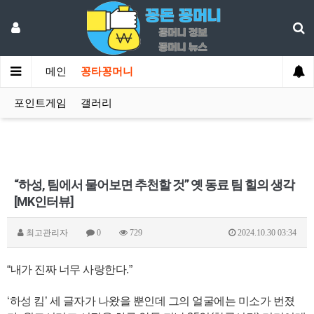
메인
꽁타꽁머니
포인트게임
갤러리
“하성, 팀에서 물어보면 추천할 것” 옛 동료 팀 힐의 생각
[MK인터뷰]
최고관리자
0
729
2024.10.30 03:34
“내가 진짜 너무 사랑한다.”
‘하성 킴’ 세 글자가 나왔을 뿐인데 그의 얼굴에는 미소가 번졌