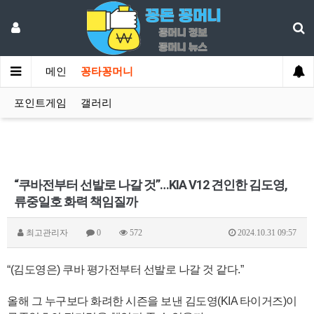
메인
꽁타꽁머니
포인트게임
갤러리
“쿠바전부터 선발로 나갈 것”…KIA V12 견인한 김도영,
류중일호 화력 책임질까
최고관리자
0
572
2024.10.31 09:57
“(김도영은) 쿠바 평가전부터 선발로 나갈 것 같다.”
올해 그 누구보다 화려한 시즌을 보낸 김도영(KIA 타이거즈)이