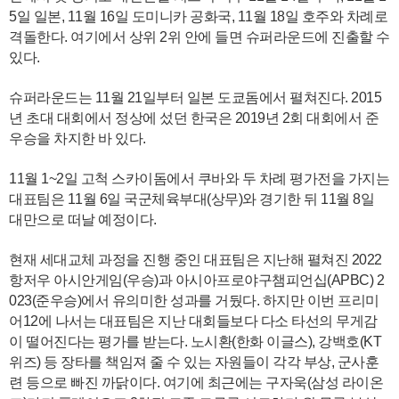
5일 일본, 11월 16일 도미니카 공화국, 11월 18일 호주와 차례로
격돌한다. 여기에서 상위 2위 안에 들면 슈퍼라운드에 진출할 수
있다.
슈퍼라운드는 11월 21일부터 일본 도쿄돔에서 펼쳐진다. 2015
년 초대 대회에서 정상에 섰던 한국은 2019년 2회 대회에서 준
우승을 차지한 바 있다.
11월 1~2일 고척 스카이돔에서 쿠바와 두 차례 평가전을 가지는
대표팀은 11월 6일 국군체육부대(상무)와 경기한 뒤 11월 8일
대만으로 떠날 예정이다.
현재 세대교체 과정을 진행 중인 대표팀은 지난해 펼쳐진 2022
항저우 아시안게임(우승)과 아시아프로야구챔피언십(APBC) 2
023(준우승)에서 유의미한 성과를 거뒀다. 하지만 이번 프리미
어12에 나서는 대표팀은 지난 대회들보다 다소 타선의 무게감
이 떨어진다는 평가를 받는다. 노시환(한화 이글스), 강백호(KT
위즈) 등 장타를 책임져 줄 수 있는 자원들이 각각 부상, 군사훈
련 등으로 빠진 까닭이다. 여기에 최근에는 구자욱(삼성 라이온