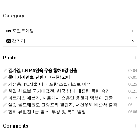
Category
포인트게임
갤러리
Posts
+
김가영, LPBA 9연속 우승 향해 8강 진출
07.04
롯데 자이언츠, 전반기 마지막 고비
07.01
기성용, FC서울 떠나 포항 스틸러스로 이적
06.25
한일 핸드볼 국가대표전, 한국 남녀 대표팀 동반 승리
06.21
파트리스 에브라, 서울에서 손흥민 응원과 떡볶이 인증
06.12
샬럿 월드태권도 그랑프리 챌린지, 서건우와 배준서 출격
06.11
한화 류현진 1군 말소: 부상 및 복귀 일정
06.06
Comments
+