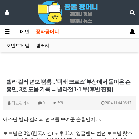
메인
꽁타꽁머니
포인트게임
갤러리
빌라 킬러 면모 뿜뿜!…‘택배 크로스’ 부상에서 돌아온 손
흥민, 3호 도움 기록 → 빌라전 1-1 무(후반 진행)
최고관리자
0
599
2024.11.04 06:17
애스턴 빌라 킬러의 면모를 보여준 손흥민이다.
토트넘은 3일(한국시간) 오후 11시 잉글랜드 런던 토트넘 핫스