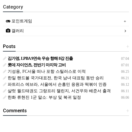
Category
포인트게임
갤러리
Posts
+
김가영, LPBA 9연속 우승 향해 8강 진출
07.04
롯데 자이언츠, 전반기 마지막 고비
07.01
기성용, FC서울 떠나 포항 스틸러스로 이적
06.25
한일 핸드볼 국가대표전, 한국 남녀 대표팀 동반 승리
06.21
파트리스 에브라, 서울에서 손흥민 응원과 떡볶이 인증
06.12
샬럿 월드태권도 그랑프리 챌린지, 서건우와 배준서 출격
06.11
한화 류현진 1군 말소: 부상 및 복귀 일정
06.06
Comments
+