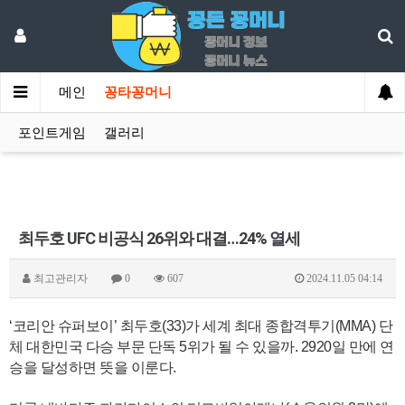
메인
꽁타꽁머니
포인트게임
갤러리
최두호 UFC 비공식 26위와 대결…24% 열세
최고관리자
0
607
2024.11.05 04:14
‘코리안 슈퍼보이’ 최두호(33)가 세계 최대 종합격투기(MMA) 단
체 대한민국 다승 부문 단독 5위가 될 수 있을까. 2920일 만에 연
승을 달성하면 뜻을 이룬다.