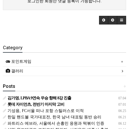
로그인한 회원만 댓글 등록이 가능합니다.
Category
포인트게임
갤러리
Posts
+
김가영, LPBA 9연속 우승 향해 8강 진출
07.04
롯데 자이언츠, 전반기 마지막 고비
07.01
기성용, FC서울 떠나 포항 스틸러스로 이적
06.25
한일 핸드볼 국가대표전, 한국 남녀 대표팀 동반 승리
06.21
파트리스 에브라, 서울에서 손흥민 응원과 떡볶이 인증
06.12