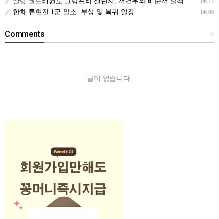
샬럿 월드태권도 그랑프리 챌린지, 서건우와 배준서 출격
06.11
한화 류현진 1군 말소: 부상 및 복귀 일정
06.06
Comments
+
글이 없습니다.