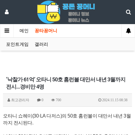
메인
꽁타꽁머니
포인트게임
갤러리
‘낙찰가 61억’ 오타니 50호 홈런볼 대만서 내년 3월까지
전시...경비만 4명
최고관리자
0
700
2024.11.15 08:38
오타니 쇼헤이(30·LA 다저스)의 50호 홈런볼이 대만서 내년 3월
까지 전시된다.