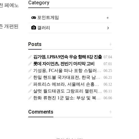
Category
차전 페예노
포인트게임
시즌 개편된
갤러리
Posts
+
김가영, LPBA 9연속 우승 향해 8강 진출
07.04
롯데 자이언츠, 전반기 마지막 고비
07.01
기성용, FC서울 떠나 포항 스틸러스로 이적
06.25
한일 핸드볼 국가대표전, 한국 남녀 대표팀 동반 승리
06.21
파트리스 에브라, 서울에서 손흥민 응원과 떡볶이 인증
06.12
샬럿 월드태권도 그랑프리 챌린지, 서건우와 배준서 출격
06.11
한화 류현진 1군 말소: 부상 및 복귀 일정
06.06
Comments
+