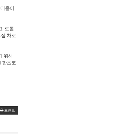
르디올이
, 로톰
1점 차로
기 위해
편 한츠코
프린트