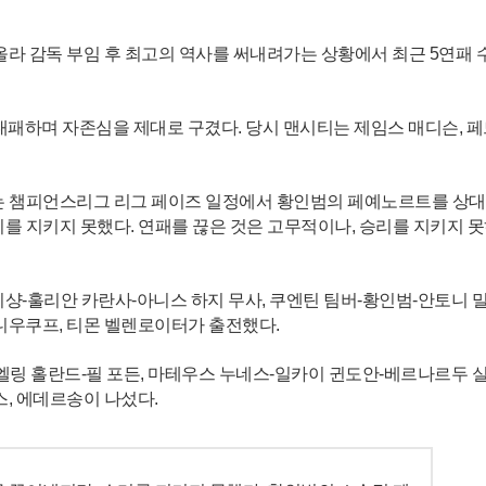
올라 감독 부임 후 최고의 역사를 써내려가는 상황에서 최근 5연패 
대패하며 자존심을 제대로 구겼다. 당시 맨시티는 제임스 매디슨, 페
리는 챔피언스리그 리그 페이즈 일정에서 황인범의 페예노르트를 상대
이를 지키지 못했다. 연패를 끊은 것은 고무적이나, 승리를 지키지 
이샹-훌리안 카란사-아니스 하지 무사, 쿠엔틴 팀버-황인범-안토니 밀
니우쿠프, 티몬 벨렌로이터가 출전했다.
-엘링 홀란드-필 포든, 마테우스 누네스-일카이 귄도안-베르나르두 실
, 에데르송이 나섰다.