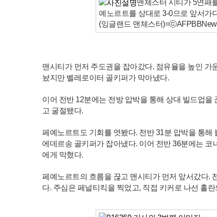
맨체스터 시티가 5연패를
예노르트를 상대로 3-0으로 앞서가다
(잉글랜드 맨체스터)=ⓒAFPBBNews 
맨시티가 먼저 주도권을 잡아갔다. 점유율을 높인 가운
놨지만 벨레로이터 골키퍼가 막아냈다.
이어 전반 12분에는 전방 압박을 통해 상대 빌드업을
고 굴절됐다.
페예노르트도 기회를 엿봤다. 전반 31분 압박을 통해
에데르송 골키퍼가 잡아냈다. 이어 전반 36분에는 코
에게 막혔다.
페예노르트의 흐름을 끊고 맨시티가 먼저 앞서갔다. 전
다. 주심은 페널티킥을 찍었고, 직접 키커로 나선 홀