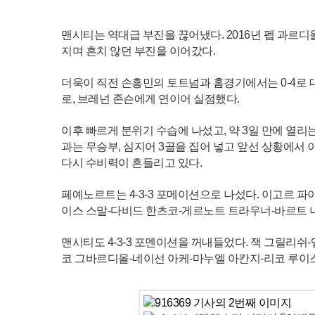
맨시티는 역대급 부진을 끊어냈다. 2016년 펩 과르디
지며 흔치 않던 부진을 이어갔다.
더욱이 직전 손흥민의 토트넘과 홈경기에서는 0-4로 
로, 브레넌 존슨에게 연이어 실점했다.
이후 빠르게 분위기 수습에 나섰고, 약 3일 만에 열
과는 무승부, 심지어 3골을 집어 넣고 앞선 상황에서 
다시 수비력이 흔들리고 있다.
페예노르트는 4-3-3 포메이션으로 나섰다. 이고르 파
이스 스말-다비드 한츠코-게르노트 트라우너-바르트 
맨시티도 4-3-3 포멘이션을 꺼내들었다. 잭 그릴리쉬
코 그바르디올-네이선 아케-마누엘 아칸지-리코 루이스