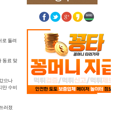
더로 돌려
 동료 맞
져갔으나
지만 수비
 쓰러졌