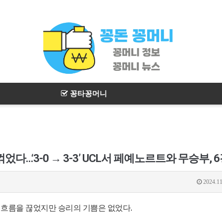
꽁타꽁머니
2024.11
흐름을 끊었지만 승리의 기쁨은 없었다.