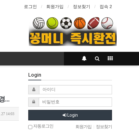
로그인
회원가입
정보찾기
접속 2
Login
손흥민한테 당한 맨시티, 황인범도 못 꺾었다…‘3-0 → 3-3’ UCL서 페예노르트와 무승부, 6경기 무승
.27 14:03
Login
자동로그인
회원가입
|
정보찾기