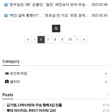
‘준우승만 3회’ 손흥민, ‘절친’ 케인보다 먼저 우승…
2025.02.06
“케인 설득 통했다!”… ‘토트넘 안 가요’ 외친 공격…
2025.02.05
6
7
8
9
10
Category
포인트게임
갤러리
Posts
+
김가영, LPBA 9연속 우승 향해 8강 진출
07.04
롯데 자이언츠, 전반기 마지막 고비
07.01