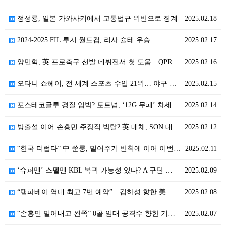
정성룡, 일본 가와사키에서 교통법규 위반으로 징계
2025.02.18
2024-2025 FIL 루지 월드컵, 리사 슐테 우승…
2025.02.17
양민혁, 英 프로축구 선발 데뷔전서 첫 도움…QPR 대…
2025.02.16
오타니 쇼헤이, 전 세계 스포츠 수입 21위… 야구 선…
2025.02.15
포스테코글루 경질 임박? 토트넘, ‘12G 무패’ 차세…
2025.02.14
방출설 이어 손흥민 주장직 박탈? 英 매체, SON 대…
2025.02.12
“한국 더럽다” 中 쑨룽, 밀어주기 반칙에 이어 이번에…
2025.02.11
‘슈퍼맨’ 스펠맨 KBL 복귀 가능성 있다? A 구단 …
2025.02.09
“탬파베이 역대 최고 7번 예약”…김하성 향한 美 매체…
2025.02.08
“손흥민 밀어내고 왼쪽” 0골 임대 공격수 향한 기대?…
2025.02.07