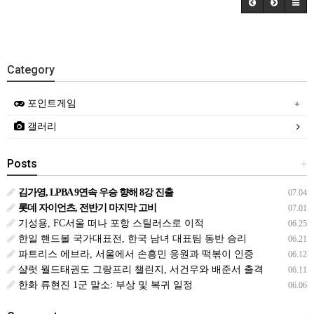
Category
포인트게임
갤러리
Posts
+
김가영, LPBA 9연속 우승 향해 8강 진출
07.04
롯데 자이언츠, 전반기 마지막 고비
07.01
기성용, FC서울 떠나 포항 스틸러스로 이적
06.25
한일 핸드볼 국가대표전, 한국 남녀 대표팀 동반 승리
06.21
파트리스 에브라, 서울에서 손흥민 응원과 떡볶이 인증
06.12
샬럿 월드태권도 그랑프리 챌린지, 서건우와 배준서 출격
06.11
한화 류현진 1군 말소: 부상 및 복귀 일정
06.06