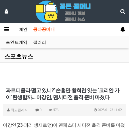
메인
꽁타꽁머니
포인트게임
갤러리
스포츠뉴스
과르디올라 떨고 있니?’ 손흥민·황희찬 잇는 ‘코리안 가
이’ 탄생할까... 이강인, 맨시티전 출격 준비 마쳤다
최고관리자
0
573
2025.01.23 11:02
이강인(23·파리 생제르맹)이 맨체스터 시티전 출격 준비를 마쳤