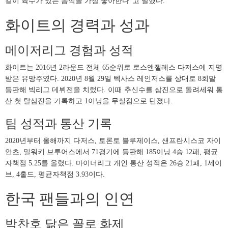
같이 육수가 있는 음식을 가장 좋아한다"고 말했다.
화이트의 경력과 성과
메이저리그 경험과 성적
화이트는 2016년 2라운드 전체 65순위로 로스앤젤레스 다저스에 지명
받은 유망주였다. 2020년 8월 29일 텍사스 레인저스를 상대로 8회말
등판해 빅리그 데뷔전을 치렀다. 이때 추신수를 삼진으로 돌려세워 통
산 첫 탈삼진을 기록하고 1이닝을 무실점으로 던졌다.
팀 성적과 통산 기록
2020년부터 올해까지 다저스, 토론토 블루제이스, 샌프란시스코 자이
언츠, 밀워키 브루어스에서 71경기에 등판해 185이닝 4승 12패, 평균
자책점 5.25를 올렸다. 마이너리그 개인 통산 성적은 26승 21패, 1세이
브, 4홀드, 평균자책점 3.93이다.
한국 팬들과의 인연
박찬호 닮은 꼴로 화제