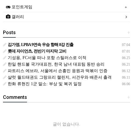
포인트게임
갤러리
Posts
+
김가영, LPBA 9연속 우승 향해 8강 진출
07.04
롯데 자이언츠, 전반기 마지막 고비
07.01
기성용, FC서울 떠나 포항 스틸러스로 이적
06.25
한일 핸드볼 국가대표전, 한국 남녀 대표팀 동반 승리
06.21
파트리스 에브라, 서울에서 손흥민 응원과 떡볶이 인증
06.12
샬럿 월드태권도 그랑프리 챌린지, 서건우와 배준서 출격
06.11
한화 류현진 1군 말소: 부상 및 복귀 일정
06.06
Comments
+
글이 없습니다.