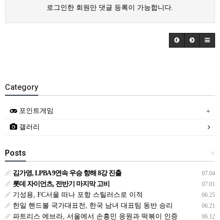
로그인한 회원만 댓글 등록이 가능합니다.
Category
포인트게임
갤러리
Posts
+
김가영, LPBA 9연속 우승 향해 8강 진출
07.04
롯데 자이언츠, 전반기 마지막 고비
07.01
기성용, FC서울 떠나 포항 스틸러스로 이적
06.25
한일 핸드볼 국가대표전, 한국 남녀 대표팀 동반 승리
06.21
파트리스 에브라, 서울에서 손흥민 응원과 떡볶이 인증
06.12