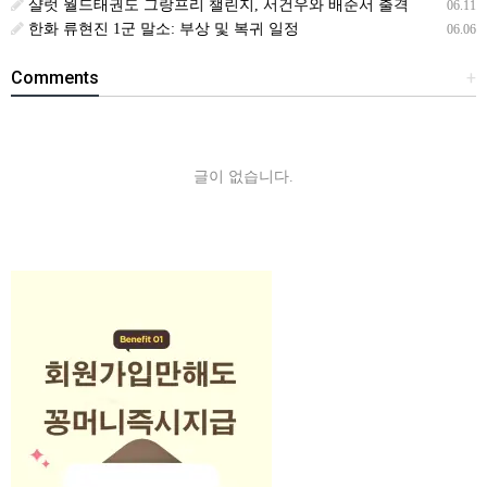
샬럿 월드태권도 그랑프리 챌린지, 서건우와 배준서 출격
06.11
한화 류현진 1군 말소: 부상 및 복귀 일정
06.06
Comments
+
글이 없습니다.