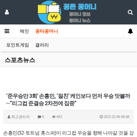
메인
꽁타꽁머니
포인트게임
갤러리
스포츠뉴스
‘준우승만 3회’ 손흥민, ‘절친’ 케인보다 먼저 우승 맛볼까
···“리그컵 준결승 2차전에 집중”
최고관리자
0
603
2025.02.06 00:48
손흥민(32·토트넘 홋스퍼)이 리그컵 우승을 향해 나아갈 것을 강