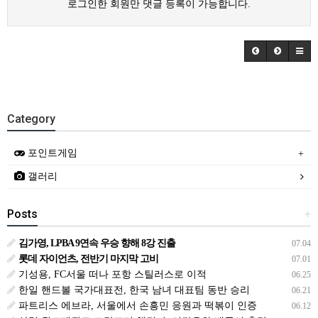
로그인한 회원만 댓글 등록이 가능합니다.
Category
포인트게임
갤러리
Posts
+
김가영, LPBA 9연속 우승 향해 8강 진출
07.04
롯데 자이언츠, 전반기 마지막 고비
07.01
기성용, FC서울 떠나 포항 스틸러스로 이적
06.25
한일 핸드볼 국가대표전, 한국 남녀 대표팀 동반 승리
06.21
파트리스 에브라, 서울에서 손흥민 응원과 떡볶이 인증
06.12