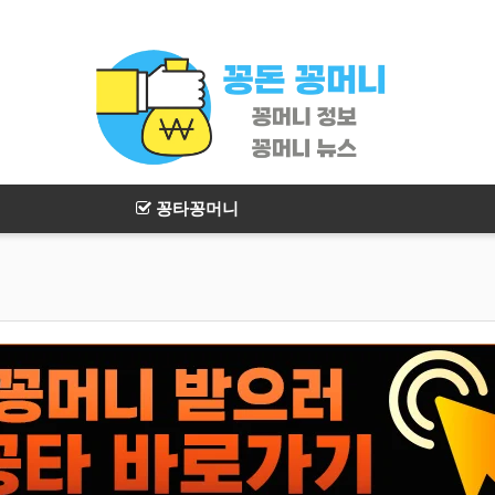
꽁타꽁머니