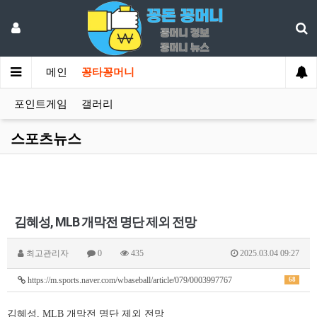
메인
꽁타꽁머니
포인트게임
갤러리
스포츠뉴스
김혜성, MLB 개막전 명단 제외 전망
최고관리자
0
435
2025.03.04 09:27
https://m.sports.naver.com/wbaseball/article/079/0003997767
68
김혜성, MLB 개막전 명단 제외 전망