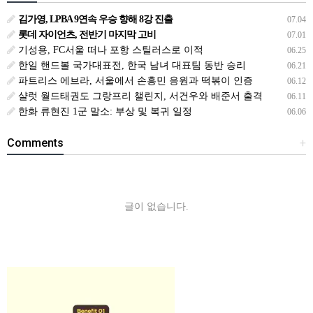
김가영, LPBA 9연속 우승 향해 8강 진출
07.04
롯데 자이언츠, 전반기 마지막 고비
07.01
기성용, FC서울 떠나 포항 스틸러스로 이적
06.25
한일 핸드볼 국가대표전, 한국 남녀 대표팀 동반 승리
06.21
파트리스 에브라, 서울에서 손흥민 응원과 떡볶이 인증
06.12
샬럿 월드태권도 그랑프리 챌린지, 서건우와 배준서 출격
06.11
한화 류현진 1군 말소: 부상 및 복귀 일정
06.06
Comments
+
글이 없습니다.