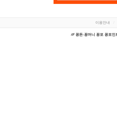
이용안내
꽁돈-꽁머니 꽁포 꽁포인