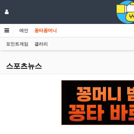
메인
꽁타꽁머니
포인트게임
갤러리
스포츠뉴스