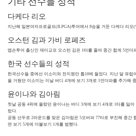
기타 선수들 성적
다케다 리오
지난해 일본여자프로골프(JLPGA)투어에서 8승을 거둔 다케다 리오(일본
오스턴 김과 가비 로페즈
엡손투어 출신인 재미교포 오스턴 김은 1타를 줄여 중간 합계 5언더파
한국 선수들의 성적
한국선수들 중에선 이소미와 전지원만 톱10에 들었다. 지난 달 유럽
을 거뒀던 이소미는 이날 버디 4개에 보기 3개로 1언더파를 추가해 중
윤이나와 김아림
첫날 공동 4위에 올랐던 윤이나는 버디 3개에 보기 4개로 1타를 잃어 
렀다.
공동 선두로 2라운드를 맞은 김아림은 5오버파 77타로 부진해 중간 합
면 보기 5개에 더블보기 1개를 범했다.