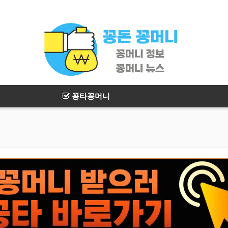
꽁타꽁머니