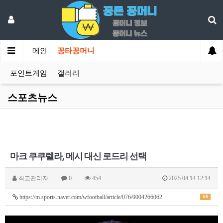
메인
꽁타꽁머니
포인트게임
갤러리
스포츠뉴스
마크 쿠쿠렐라, 메시 대신 로드리 선택
최고관리자
0
454
2025.04.14 12:14
https://m.sports.naver.com/wfootball/article/076/0004266062
60