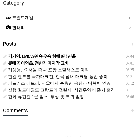
Category
포인트게임
갤러리
Posts
+
김가영, LPBA 9연속 우승 향해 8강 진출
07.04
롯데 자이언츠, 전반기 마지막 고비
07.01
기성용, FC서울 떠나 포항 스틸러스로 이적
06.25
한일 핸드볼 국가대표전, 한국 남녀 대표팀 동반 승리
06.21
파트리스 에브라, 서울에서 손흥민 응원과 떡볶이 인증
06.12
샬럿 월드태권도 그랑프리 챌린지, 서건우와 배준서 출격
06.11
한화 류현진 1군 말소: 부상 및 복귀 일정
06.06
Comments
+