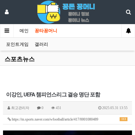
메인
꽁타꽁머니
포인트게임
갤러리
스포츠뉴스
이강인, UEFA 챔피언스리그 결승 명단 포함
최고관리자
0
451
2025.05.31 13:55
https://m.sports.naver.com/wfootball/article/417/0001080489
113