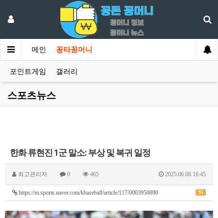
메인
꽁타꽁머니
포인트게임
갤러리
스포츠뉴스
한화 류현진 1군 말소: 부상 및 복귀 일정
최고관리자
0
465
2025.06.06 16:45
https://m.sports.naver.com/kbaseball/article/117/0003950890
95