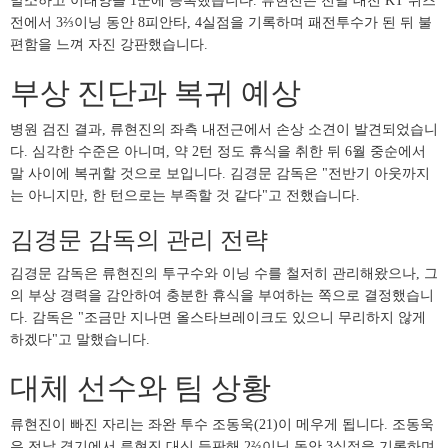
말소하고 이태양을 1군에 등록했습니다. 류현진은 전날 대전 KT 위즈
전에서 3⅔이닝 동안 8피안타, 4실점을 기록하며 패전투수가 된 뒤 불
편함을 느껴 자진 강판했습니다.
부상 진단과 복귀 예상
병원 검진 결과, 류현진의 좌측 내전근에서 손상 소견이 발견되었습니
다. 심각한 수준은 아니며, 약 2턴 정도 휴식을 취한 뒤 6월 중순에서
말 사이에 복귀할 것으로 보입니다. 김경문 감독은 "전반기 아웃까지
는 아니지만, 한 턴으로는 부족할 것 같다"고 전했습니다.
김경문 감독의 관리 전략
김경문 감독은 류현진의 투구수와 이닝 수를 철저히 관리해왔으나, 그
의 부상 경력을 감안하여 충분한 휴식을 부여하는 쪽으로 결정했습니
다. 감독은 "조금만 지나면 올스타브레이크도 있으니 무리하지 않게
하겠다"고 말했습니다.
대체 선수와 팀 상황
류현진이 빠진 자리는 좌완 투수 조동욱(21)이 메우게 됩니다. 조동욱
은 전날 경기에서 류현진 대신 등판해 2⅔이닝 동안 3실점을 기록하며