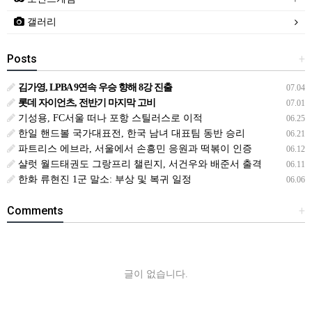
갤러리
Posts
+
김가영, LPBA 9연속 우승 향해 8강 진출
07.04
롯데 자이언츠, 전반기 마지막 고비
07.01
기성용, FC서울 떠나 포항 스틸러스로 이적
06.25
한일 핸드볼 국가대표전, 한국 남녀 대표팀 동반 승리
06.21
파트리스 에브라, 서울에서 손흥민 응원과 떡볶이 인증
06.12
샬럿 월드태권도 그랑프리 챌린지, 서건우와 배준서 출격
06.11
한화 류현진 1군 말소: 부상 및 복귀 일정
06.06
Comments
+
글이 없습니다.