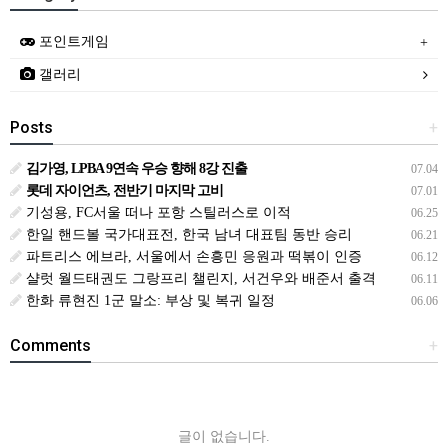
포인트게임
갤러리
Posts
+
김가영, LPBA 9연속 우승 향해 8강 진출
07.04
롯데 자이언츠, 전반기 마지막 고비
07.01
기성용, FC서울 떠나 포항 스틸러스로 이적
06.25
한일 핸드볼 국가대표전, 한국 남녀 대표팀 동반 승리
06.21
파트리스 에브라, 서울에서 손흥민 응원과 떡볶이 인증
06.12
샬럿 월드태권도 그랑프리 챌린지, 서건우와 배준서 출격
06.11
한화 류현진 1군 말소: 부상 및 복귀 일정
06.06
Comments
+
글이 없습니다.