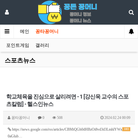
메인
꽁타꽁머니
포인트게임
갤러리
스포츠뉴스
학교체육을 진심으로 살리려면 - 1 [강신욱 교수의 스포
츠칼럼] - 헬스인뉴스
꽁타꽁머니
0
508
2024.02.24 00:09
https://news.google.com/rss/articles/CBMiQGh0dHBzOi8vd3d3LmhlYWx
103
0aGlub…