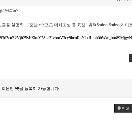
2Vjb25vbXkuY…
정보문화산업진흥원 설명회…“충남 e스포츠 메카조성 등 육성” 밝혀&nbsp;&nbsp;지이
dHA6Ly93d3cuZ2Vjb25vbXkuY28ua3IvbmV3cy9hcnRpY2xlLmh0bWw_bm89Mjg
 회원만 댓글 등록이 가능합니다.
이전