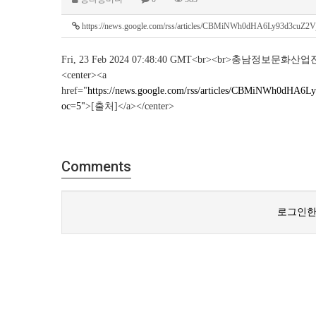
https://news.google.com/rss/articles/CBMiNWh0dHA6Ly93d3cuZ
Fri, 23 Feb 2024 07:48:40 GMT<br><br>충남
<center><a
href="
https://news.google.com/rss/articles/CBMiNWh0
oc=5"
>[출처]</a></center>
Comments
로그인한