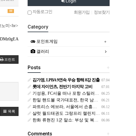
Login
자동로그인
80
회원가입
|
정보찾기
코노미<br>
Category
yNDMz0gEA?
포인트게임
갤러리
프린트
Posts
+
김가영, LPBA 9연속 우승 향해 8강 진출
07.04
롯데 자이언츠, 전반기 마지막 고비
07.01
기성용, FC서울 떠나 포항 스틸러스로 이적
06.25
한일 핸드볼 국가대표전, 한국 남녀 대표팀 동반 승리
06.21
파트리스 에브라, 서울에서 손흥민 응원과 떡볶이 인증
06.12
목록
샬럿 월드태권도 그랑프리 챌린지, 서건우와 배준서 출격
06.11
한화 류현진 1군 말소: 부상 및 복귀 일정
06.06
Comments
+