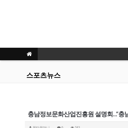
스포츠뉴스
충남정보문화산업진흥원 설명회…“충남 
꽁타꽁머니
0
583