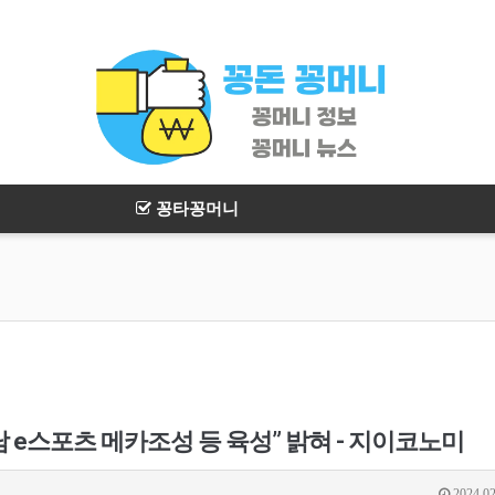
꽁타꽁머니
e스포츠 메카조성 등 육성” 밝혀 - 지이코노미
2024.02