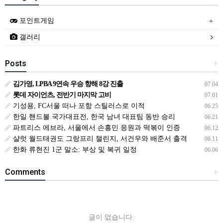
포인트게임
갤러리
Posts
+
김가영, LPBA 9연속 우승 향해 8강 진출
07.04
롯데 자이언츠, 전반기 마지막 고비
07.01
기성용, FC서울 떠나 포항 스틸러스로 이적
06.25
한일 핸드볼 국가대표전, 한국 남녀 대표팀 동반 승리
06.21
파트리스 에브라, 서울에서 손흥민 응원과 떡볶이 인증
06.12
샬럿 월드태권도 그랑프리 챌린지, 서건우와 배준서 출격
06.11
한화 류현진 1군 말소: 부상 및 복귀 일정
06.06
Comments
+
글이 없습니다.