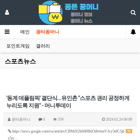
메인
꽁타꽁머니
포인트게임
갤러리
스포츠뉴스
'동계 데플림픽' 결단식…유인촌 "스포츠 권리 공정하게
누리도록 지원" - 머니투데이
꽁타꽁머니
0
359
2024.02.24 00:09
https://news.google.com/rss/articles/CBMiN2h0dHBzOi8vbmV3cy5tdC5jb
60
y5rc…