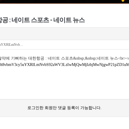
 : 네이트 스포츠 - 네이트 뉴스
cy5uYXRlLmNvb…
무라드 맹활약에 기뻐하는 대한항공 : 네이트 스포츠&nbsp;&nbsp;네이트 뉴스<br><ce
2h0dHBzOi8vbmV3cy5uYXRlLmNvbS92aWV3LzIwMjQwMjIzbjMwNjgwP21pZD1
로그인한 회원만 댓글 등록이 가능합니다.