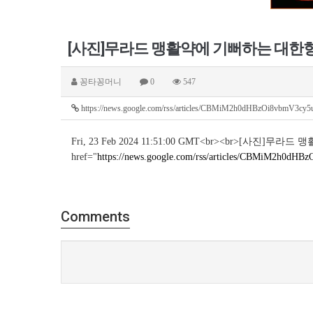
[사진]무라드 맹활약에 기뻐하는 대한항공
꽁타꽁머니
0
547
https://news.google.com/rss/articles/CBMiM2h0dHBzOi8vbmV3
Fri, 23 Feb 2024 11:51:00 GMT<br><br>[사진]
href="
https://news.google.com/rss/articles/CBMiM
Comments