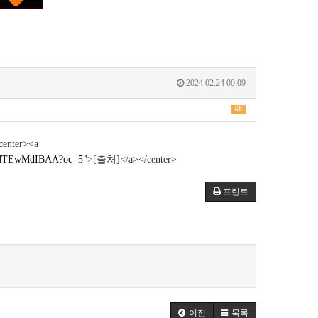
2024.02.24 00:09
68
nter><a
uMTEwMdIBAA?oc=5"
>[출처]</a></center>
프린트
이전
목록