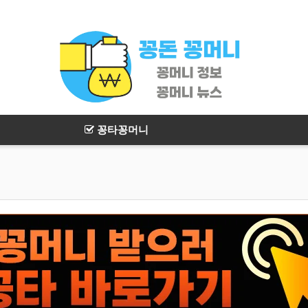
꽁타꽁머니