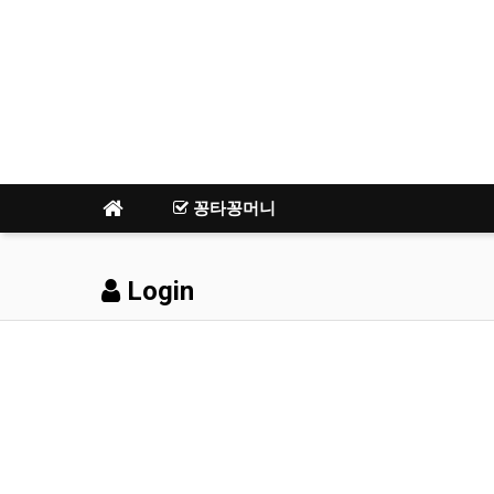
꽁타꽁머니
Login