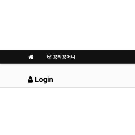
꽁타꽁머니
Login