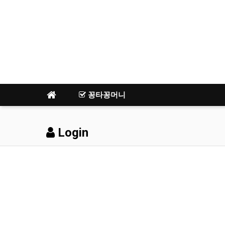
꽁타꽁머니
Login