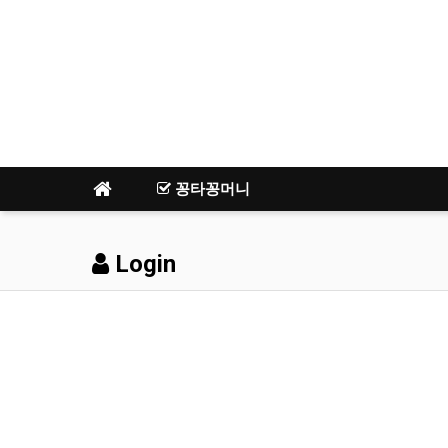
꽁타꽁머니
Login