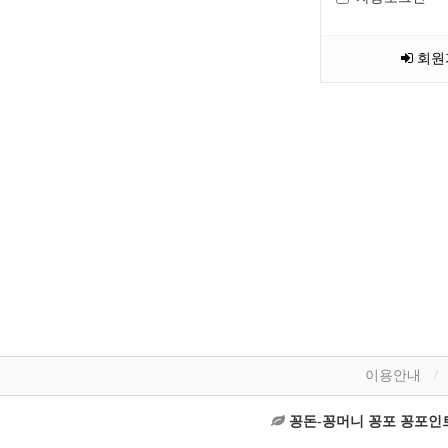
회원
이용안내
꽁돈-꽁머니 꽁포 꽁포인