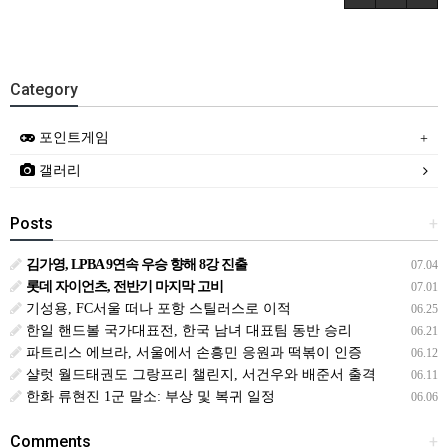
Category
포인트게임
갤러리
Posts
+
김가영, LPBA 9연속 우승 향해 8강 진출
07.04
롯데 자이언츠, 전반기 마지막 고비
07.01
기성용, FC서울 떠나 포항 스틸러스로 이적
06.25
한일 핸드볼 국가대표전, 한국 남녀 대표팀 동반 승리
06.21
파트리스 에브라, 서울에서 손흥민 응원과 떡볶이 인증
06.12
샬럿 월드태권도 그랑프리 챌린지, 서건우와 배준서 출격
06.11
한화 류현진 1군 말소: 부상 및 복귀 일정
06.06
Comments
+