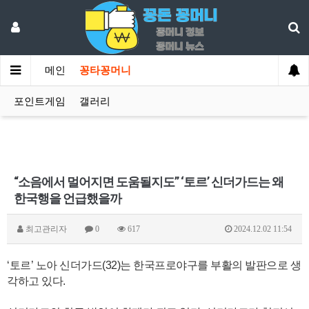
메인
꽁타꽁머니
포인트게임
갤러리
“소음에서 멀어지면 도움될지도” ‘토르’ 신더가드는 왜
한국행을 언급했을까
최고관리자
0
617
2024.12.02 11:54
‘토르’ 노아 신더가드(32)는 한국프로야구를 부활의 발판으로 생
각하고 있다.